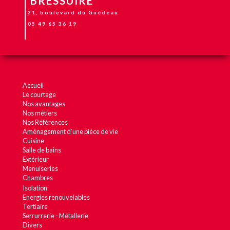
BRESSUIRE
21, boulevard du Guédeau
05 49 65 36 19
Accueil
C'est la rentrée, l'heure des nouveaux projets mais vous ne savez
Le courtage
pas comment vous y prendre. Nous ...[]
Nos avantages
Nos métiers
Nos Références
Lire la suite... >
Aménagement d'une pièce de vie
Cuisine
Salle de bains
Extérieur
Menuiseries
Chambres
Isolation
Energies renouvelables
Tertiaire
Serrurrerie - Métallerie
Divers