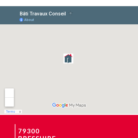
Découvrez cet article dans le mosaïque distribué sur le grand
Bressuire. ...[]
Lire la suite... >
C'est la rentr?e...
79300