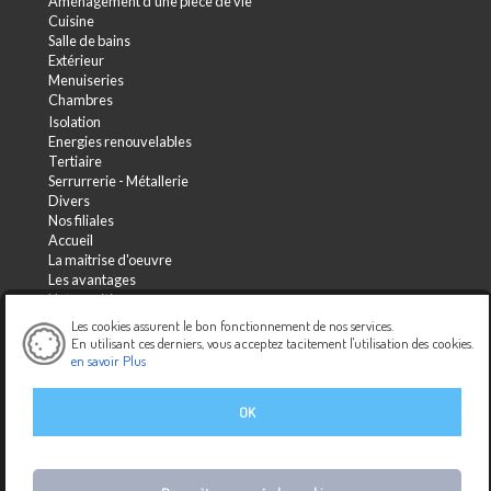
Aménagement d'une pièce de vie
Cuisine
Salle de bains
Extérieur
Menuiseries
Chambres
Isolation
Energies renouvelables
Tertiaire
Serrurrerie - Métallerie
Divers
Nos filiales
Accueil
La maitrise d'oeuvre
Les avantages
Notre métier
Maisons individuelles
Les cookies assurent le bon fonctionnement de nos services.
Les projets
En utilisant ces derniers, vous acceptez tacitement l'utilisation des cookies.
en savoir Plus
Les réalisations
Agrandissements
Les projets
OK
Les réalisations
Rénovations
Les projets
Les réalisations